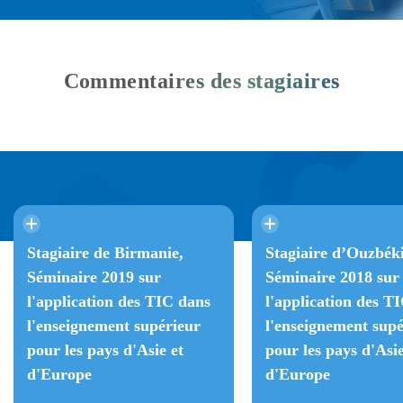
Commentaires des stagiaires
Stagiaire de Birmanie,
Stagiaire d’Ouzbéki
Séminaire 2019 sur
Séminaire 2018 sur
l'application des TIC dans
l'application des T
l'enseignement supérieur
l'enseignement supé
pour les pays d'Asie et
pour les pays d'Asie
d'Europe
d'Europe