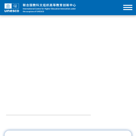
Réseau de partenariats Partners
UNESCO-ICHEI brings together partners from HEIs, EdTech
enterprises, government agencies, and international
organisations, creating an international ecosystem that
promotes the global digital transformation and AI application in
higher education.
Universités et organisations internationales
Réseau des partenair